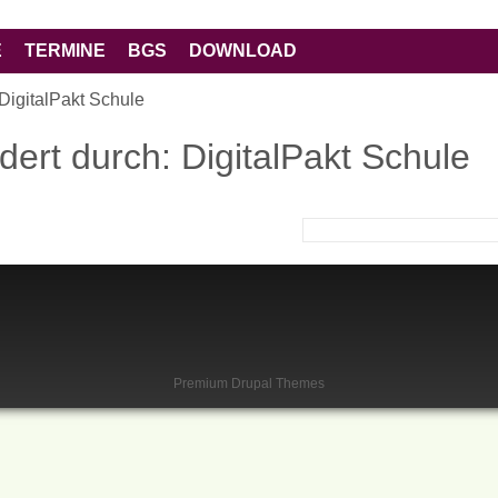
Direkt zum Inhalt
E
TERMINE
BGS
DOWNLOAD
 DigitalPakt Schule
dert durch: DigitalPakt Schule
Premium Drupal Themes