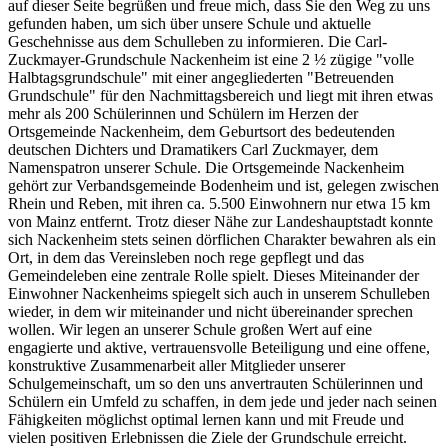
auf dieser Seite begrüßen und freue mich, dass Sie den Weg zu uns
gefunden haben, um sich über unsere Schule und aktuelle
Geschehnisse aus dem Schulleben zu informieren. Die Carl-
Zuckmayer-Grundschule Nackenheim ist eine 2 ½ zügige "volle
Halbtagsgrundschule" mit einer angegliederten "Betreuenden
Grundschule" für den Nachmittagsbereich und liegt mit ihren etwas
mehr als 200 Schülerinnen und Schülern im Herzen der
Ortsgemeinde Nackenheim, dem Geburtsort des bedeutenden
deutschen Dichters und Dramatikers Carl Zuckmayer, dem
Namenspatron unserer Schule. Die Ortsgemeinde Nackenheim
gehört zur Verbandsgemeinde Bodenheim und ist, gelegen zwischen
Rhein und Reben, mit ihren ca. 5.500 Einwohnern nur etwa 15 km
von Mainz entfernt. Trotz dieser Nähe zur Landeshauptstadt konnte
sich Nackenheim stets seinen dörflichen Charakter bewahren als ein
Ort, in dem das Vereinsleben noch rege gepflegt und das
Gemeindeleben eine zentrale Rolle spielt. Dieses Miteinander der
Einwohner Nackenheims spiegelt sich auch in unserem Schulleben
wieder, in dem wir miteinander und nicht übereinander sprechen
wollen. Wir legen an unserer Schule großen Wert auf eine
engagierte und aktive, vertrauensvolle Beteiligung und eine offene,
konstruktive Zusammenarbeit aller Mitglieder unserer
Schulgemeinschaft, um so den uns anvertrauten Schülerinnen und
Schülern ein Umfeld zu schaffen, in dem jede und jeder nach seinen
Fähigkeiten möglichst optimal lernen kann und mit Freude und
vielen positiven Erlebnissen die Ziele der Grundschule erreicht.