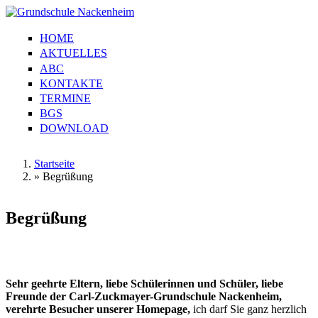
Direkt zum Inhalt
HOME
Grundschule
Hauptmenü
AKTUELLES
Nackenheim
ABC
KONTAKTE
TERMINE
BGS
DOWNLOAD
Startseite
»
Begrüßung
Sie sind hier
Begrüßung
Sehr geehrte Eltern, liebe Schülerinnen und Schüler, liebe
Freunde der Carl-Zuckmayer-Grundschule Nackenheim,
verehrte Besucher unserer Homepage,
ich darf Sie ganz herzlich