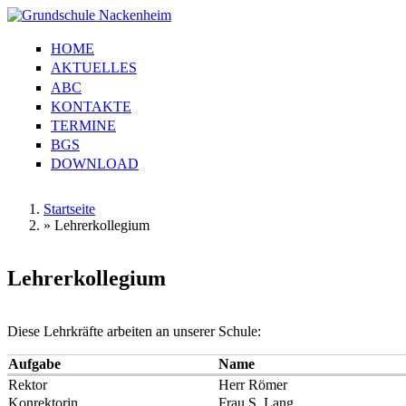
Direkt zum Inhalt
HOME
Grundschule
Hauptmenü
AKTUELLES
Nackenheim
ABC
KONTAKTE
TERMINE
BGS
DOWNLOAD
Startseite
»
Lehrerkollegium
Sie sind hier
Lehrerkollegium
Diese Lehrkräfte arbeiten an unserer Schule:
Aufgabe
Name
Rektor
Herr Römer
Konrektorin
Frau S. Lang